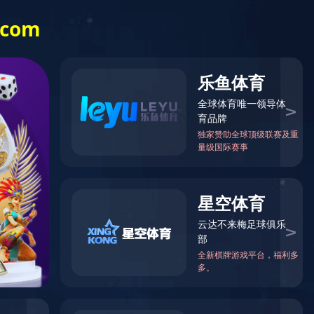
18501309179
在线留言
星空体育·星
空官方网站-
星空体育