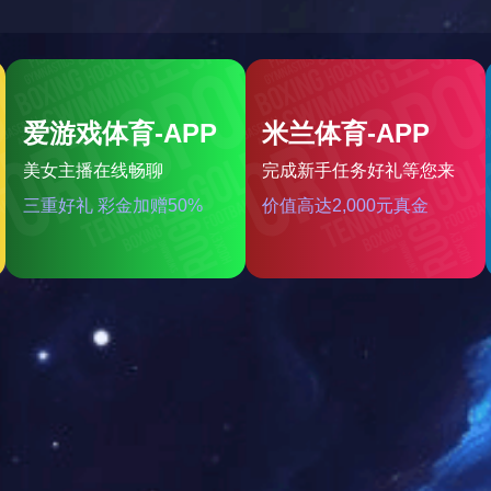
1551-1995《硅、锗单晶电阻率测定直
直流四探针法》等并参考美国 A.S.T.M
DL09-GM-5kVB可调
产品型号
厂商性
DL09-GM-5kVB
生产厂
产品描述
可调高压数字兆欧表 ：具有强力抗电场
电站现场不拆线测量50万伏大型变压
DL09-G88-500V
产品型号
厂商性