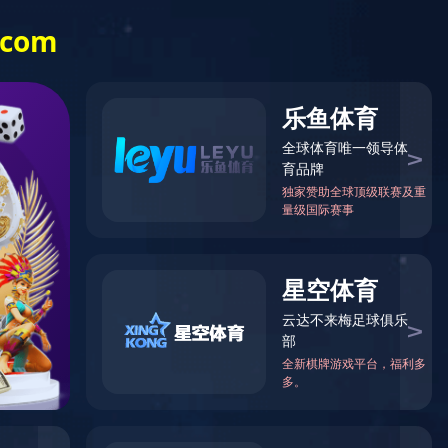
18501309179
在线留言
星空体育·星
空官方网站-
星空体育