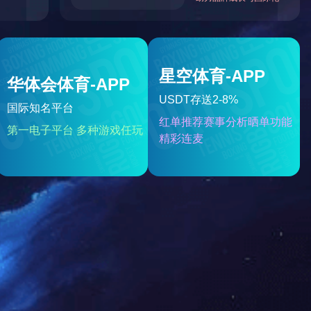
流两探针法》、GB/T 1552-1995《硅、锗单晶电阻率测定
 标准。
高压数字兆欧表
质
更新时间
浏览次数
家
2024-05-26
2429
感应干扰能力，达到2mA（50Hz），已知适应50万伏变
器的绝缘电阻参数。
抗强干扰袖珍数字兆欧吉欧表
质
更新时间
浏览次数