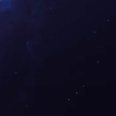
家
2024-05-26
2578
多重抗干扰措施；仪表误接入电网也不会故障！ ●采用强限
不超压。
强干扰袖珍数字兆欧吉欧表
质
更新时间
浏览次数
家
2024-05-26
2339
多重抗干扰措施；仪表误接入电网也不会故障！ ●采用强限
不超压。