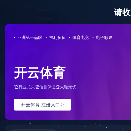
PRODUCT
产品中心