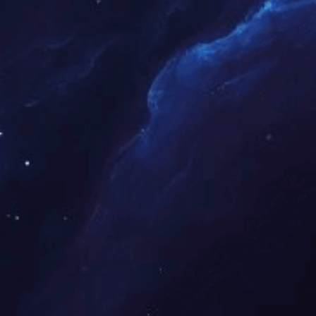
DL09-G88-500V
生产厂
产品描述
抗强干扰袖珍数字兆欧吉欧表：●具有
压方式的试验电压，一旦仪器故障决
DL09-G88-50V抗
产品型号
厂商性
DL09-G88-50V
生产厂
产品描述
抗强干扰袖珍数字兆欧吉欧表：●具有
压方式的试验电压，一旦仪器故障决