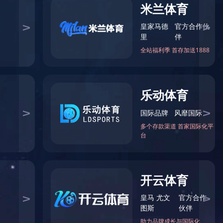
（中国）
品中心
电力通讯
数字电阻测试仪
字式四探针测试仪
质
更新时间
浏览次数
家
2024-05-30
1796
测试仪是运用四探针测量原理测试材料电阻率/方块电阻的多用
B/T 1551-2009 《硅单晶电阻率测定方法》、GB/T