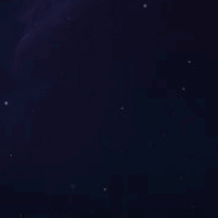
DL09-GDM-8251A
产品型号
厂商性
DL09-GDM-8251A
生产厂
产品描述
台式数字万用表：GDM-8251A是一台
线制电阻测量功能和0.012%的DC
和显示亮度。
共 32 条记录，当前 1 / 7 页 首页 上一页
下一页