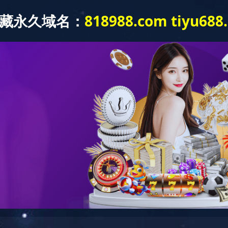
网站首页
关于我们
产品中心
新闻资讯
技术文章