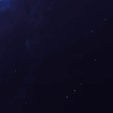
家
2024-05-30
2335
 可以设置输入材料厚度， 系统即可自动给出电阻率测试结果。 3.
电压。 4. 直接显示测试的电阻率结果。 5. 测试参数：
 半导电橡塑电阻率测试仪
电阻率测试仪
质
更新时间
浏览次数
家
2024-05-30
2024
、材料厚度、电阻率测试结果 2 用户输入材料厚度， 系统
统自动记忆用户的测试习惯， 比如电流输出， 电压量程，
，直至用户修改。 半导电橡塑电阻率测试仪