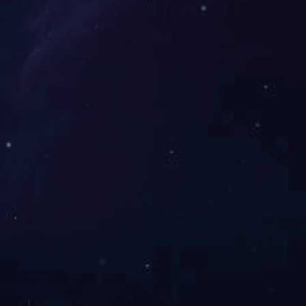
BX-Y3812碳素材料电
产品型号
厂商性
BX-Y3812
生产厂
产品描述
1.240*128点阵液晶屏显示。 2
统自动计算材料的横截面积。 长宽法
样的横截面积。 3.测试过程自动显示
果：系统根据用户输入的参数，在测试
材料电阻率测试仪
共 980 条记录，当前 2 / 196 页
首页
上一页
下一