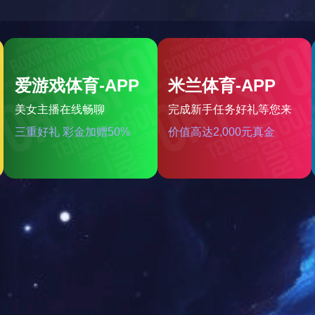
分档位出厂
BX-Y3818半导电橡塑
产品型号
厂商性
BX-Y3818
生产厂
产品描述
半导电橡塑电阻率测试仪1.7寸800*
握设备的基本精确度。 3.高精度，高
位出厂
BX-Y3807半导电橡塑
产品型号
厂商性