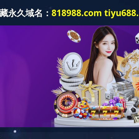
网站首页
关于我们
产品中心
新闻资讯
技术文章