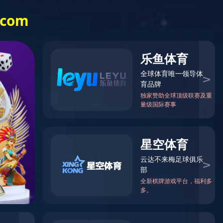
18501309179
在线留言
星空体育·星
空官方网站-
星空体育