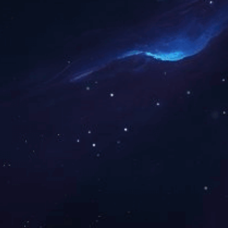
4. 环境保护：监测土壤团聚体的分布和结构特征，评
三、意义
1. 深入理解土壤：通过对土壤团聚体的形态、大小、
2. 提高土壤质量：指导土壤改良和管理措施的实施，
3. 保护生态环境：通过监测土壤团聚体的变化，及时
上一条
农药残留分析仪保障食品安全的