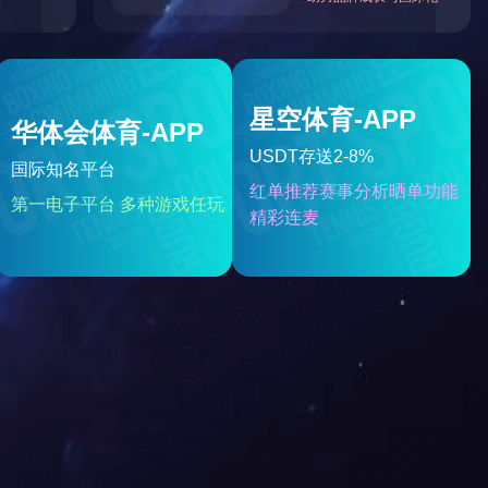
、保肥性等。