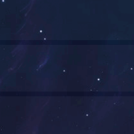
义有哪些？
通过模拟土壤湿润、压实、稳定等过程，利用数字图像处理技术对土