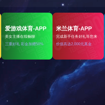
固定尺寸和湿度的土壤团聚体。
进行拍摄，获取土壤团聚体的图像数据。
处理和分析，提取土壤团聚体的特征参数。
的结构特征，如团聚体大小、形态、稳定性等。
团聚体的结构特征，评价土壤的物理性质，如土壤的保墒性、透气性
行评估，如施用有机肥料、改良土壤通气性等。
，提高土壤肥力，增加作物产量和质量。