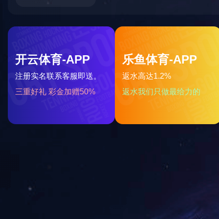
一、原理
1. 土壤样品制备：将采集的土壤样品经过处理制备成
2. 数字图像采集：利用高分辨率数码相机对土壤样品
3. 图像处理：通过图像处理软件对采集到的图像进行
4. 数据分析：根据提取的特征参数，分析土壤团聚体
二、应用
1. 土壤质量评价：土壤团粒结构分析仪通过分析土壤
2. 土壤改良效果评估：对不同土壤改良措施的效果进
3. 农田管理决策：指导农田管理决策，优化土壤结构