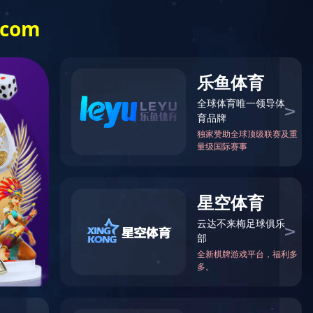
18501309179
在线留言
星空体育·星
空官方网站-
星空体育